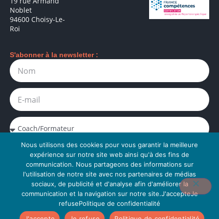
19 rue Armand
Noblet
94600 Choisy-Le-
Roi
S'abonner à la newsletter :
Nous utilisons des cookies pour vous garantir la meilleure
J'accepte la politique de confidentialité. Je peux me
expérience sur notre site web ainsi qu'à des fins de
désabonner à tout moment.
communication. Nous partageons des informations sur
l'utilisation de notre site avec nos partenaires de médias
S’abonner à la newsletter
sociaux, de publicité et d'analyse afin d'améliorer la
communication et la navigation sur notre site.J'accepteJe
refusePolitique de confidentialité
J'accepte
Je refuse
Politique de confidentialité