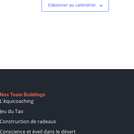
S’abonner au calendrier
Nos Team Buildings
L'équicoaching
Jeu du Tao
Construction de radeaux
Conscience et éveil dans le désert