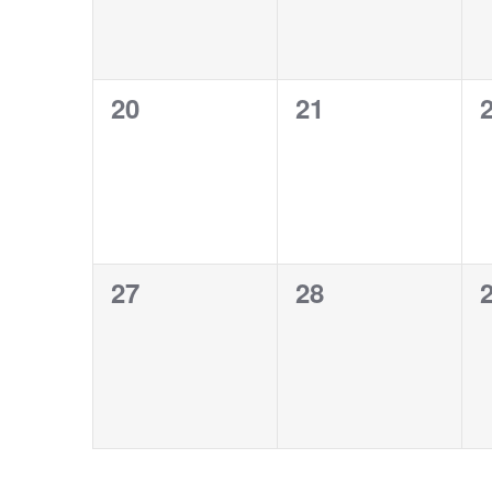
0
0
20
21
évènement,
évènement,
0
0
27
28
évènement,
évènement,