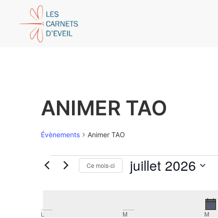
ANIMER TAO
Évènements
Animer TAO
juillet 2026
Ce mois-ci
Sélectionnez
une
date.
L
M
M