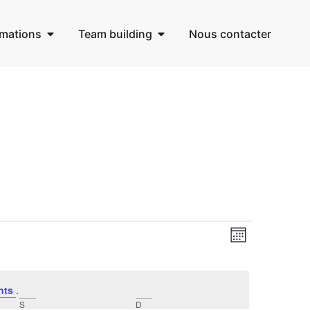
mations
Team building
Nous contacter
Navigat
Navigat
Mois
de
par
vues
consult
nts
.
Évènem
S
D