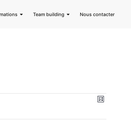
mations
Team building
Nous contacter
Navigat
Navigat
Liste
de
par
vues
consult
Évènem