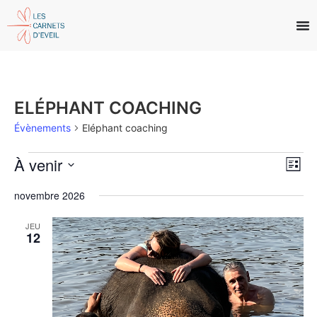
ELÉPHANT COACHING
Évènements
Eléphant coaching
À venir
Navig
Navi
Liste
par
de
Sélectionnez
consu
vue
une
novembre 2026
date.
Évè
JEU
12