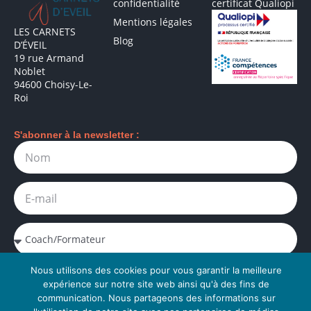
confidentialité
certificat Qualiopi
Mentions légales
LES CARNETS
Blog
D’ÉVEIL
19 rue Armand
Noblet
94600 Choisy-Le-
Roi
S'abonner à la newsletter :
Nous utilisons des cookies pour vous garantir la meilleure
J'accepte la politique de confidentialité. Je peux me
désabonner à tout moment.
expérience sur notre site web ainsi qu'à des fins de
communication. Nous partageons des informations sur